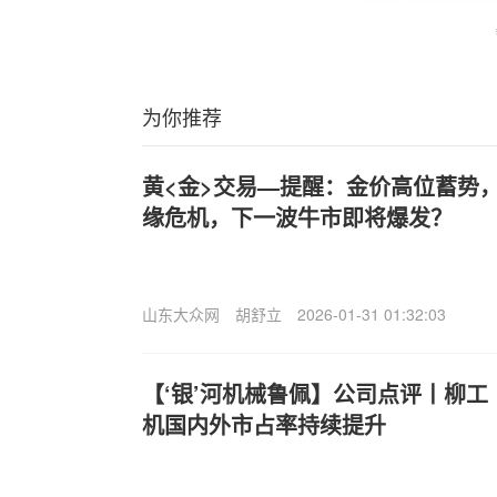
为你推荐
黄<金>交易—提醒：金价高位蓄势
缘危机，下一波牛市即将爆发？
山东大众网
胡舒立
2026-01-31 01:32:03
【‘银’河机械鲁佩】公司点评丨柳工
机国内外市占率持续提升