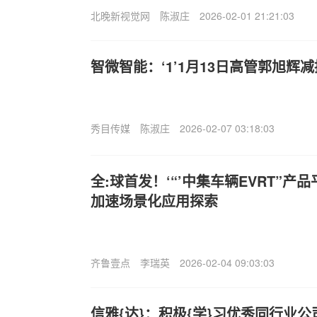
北晚新视觉网
陈淑庄
2026-02-01 21:21:03
智微智能：‘1’1月13日高管郭旭辉
秀目传媒
陈淑庄
2026-02-07 03:18:03
全:球首发！‘“’中集车辆EVRT”
加速场景化应用探索
齐鲁壹点
李瑞英
2026-02-04 09:03:03
信雅{达}：积极{学}习优秀同行业