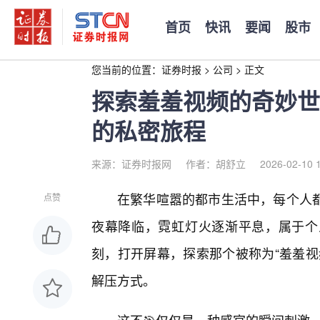
首页
快讯
要闻
股市
您当前的位置：
证券时报
>
公司
>
正文
探索羞羞视频的奇妙世
的私密旅程
来源：证券时报网
作者：胡舒立
2026-02-10 
在繁华喧嚣的都市生活中，每个人
点赞
夜幕降临，霓虹灯火逐渐平息，属于个
刻，打开屏幕，探索那个被称为“羞羞视
解压方式。