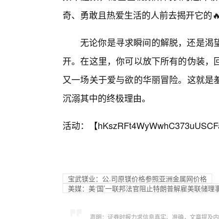
奇、勇敢且热爱生活的人前去揭开它的
无论你是寻求瞬间的解脱，还是渴
开。在这里，你可以放下所有的伪装，
又一场关于爱与欲的华丽冒险。这就是
沉溺其中的终极理由。
活动：【
hKszRFt4WyWwhC373uUSCF
宝武镁业：公.司原镁价格参照亚洲金属网价格
美媒：美‘国’一联邦法官阻止特朗普解雇美联储理
声明：证券时报力求信息真实、准确，文章提及内